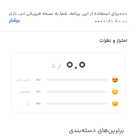
***برای استفاده از این برنامه، شما به نسخه فیزیکی این بازی
بیشتر
نیز نیاز دارید***
امتیاز و نظرات
گروه «لاک لاجیک» با اقتباس از سری بازی‌های !Unlock
محصول شرکت Space Cowboys یک تجربه هیجان‌انگیز
0.0
معمایی را برای علاقه‌مندان به صنعت بازی‌های رومیزی و اتاق‌
از ۵
فرار فراهم کرده است...
٪0
خیلی خوب
٪0
معمولی
٪0
بد
برترین‌های دسته‌بندی