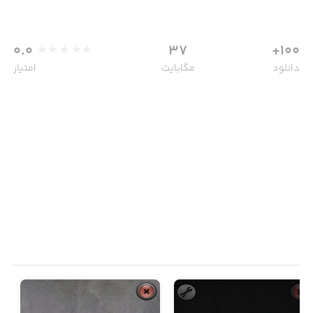
0.0
37
100+
دانلود
مگابایت
امتیاز