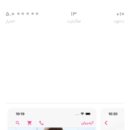
5.0
13
10+
دانلود
مگابایت
امتیاز