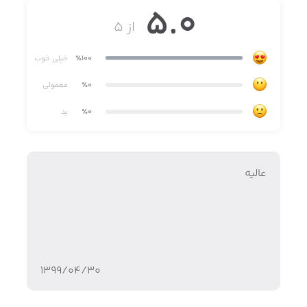
5.0
از ۵
٪100
خیلی خوب
٪0
معمولی
٪0
بد
عالیه
۱۳۹۹/۰۴/۳۰