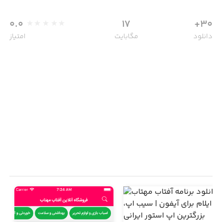
0.0
17
30+
دانلود
مگابایت
امتیاز