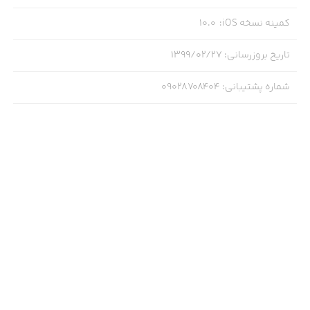
کمینه نسخه iOS
:
10.0
تاریخ بروزرسانی
:
۱۳۹۹/۰۲/۲۷
شماره پشتیبانی
:
09028708404