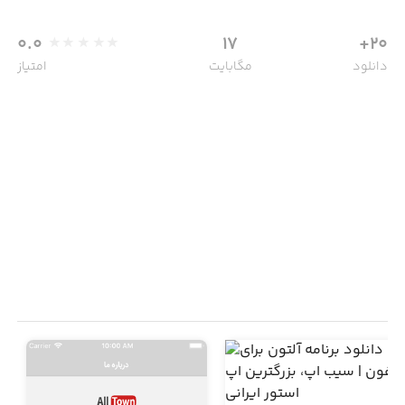
0.0
17
20+
دانلود
مگابایت
امتیاز