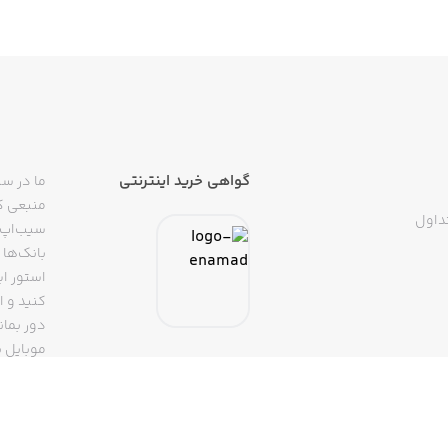
گواهی خرید اینترنتی
ما در سی
منبعی کا
داول
سیب‌اپ م
بانک‌ها 
استور ای
دور بمان
موبایل ب
(روبیکا، 
تپسی، آ
اپلیکیشن
تنها با 