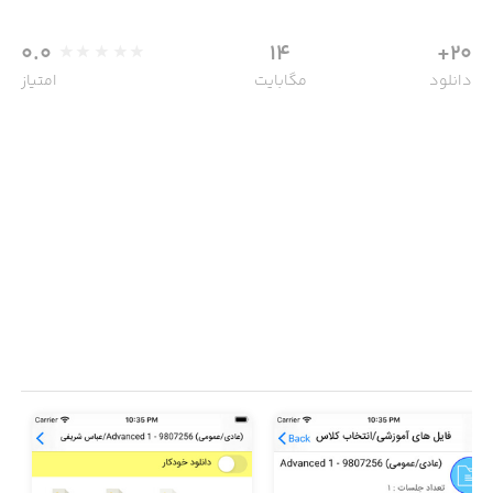
0.0
14
20+
دانلود
مگابایت
امتیاز