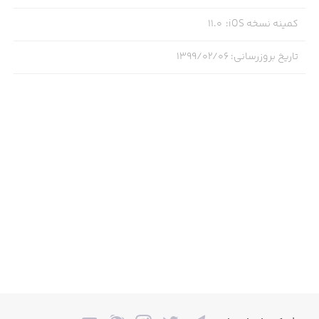
-نظرسنجی اساتید
کمینه نسخه iOS
:
11.0
تاریخ بروزرسانی
:
۱۳۹۹/۰۲/۰۶
-و ....