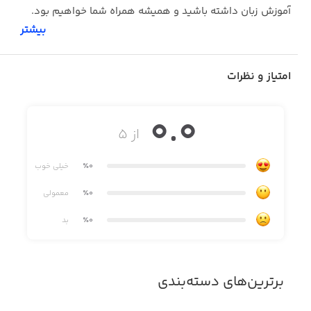
آموزش زبان داشته باشید و همیشه همراه شما خواهیم بود.
بیشتر
شما با نصب این نرم افزار به امکانات زیر دسترسی خواهید
امتیاز و نظرات
داشت:
0.0
از ۵
-برنامه هفتگی و تقویم آموزشی
٪0
خیلی خوب
-دریافت تکالیف و فایل های آموزشی
٪0
معمولی
٪0
بد
-نمودار های پیشرفت و افت آموزشی
برترین‌های دسته‌بندی
-پرداخت آنلاین و سوابق مالی