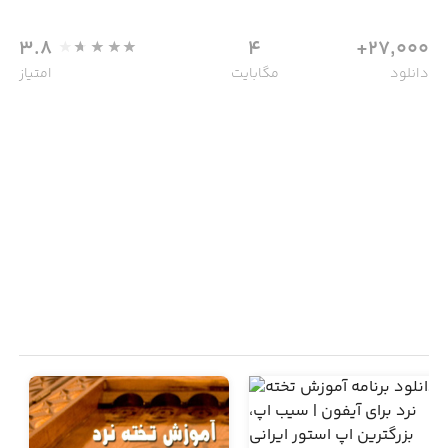
3.8
4
27,000+
دانلود
مگابایت
امتیاز