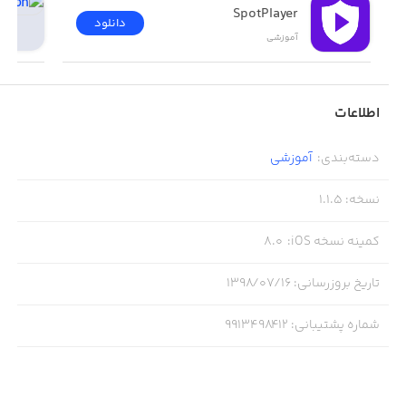
SpotPlayer
دانلود
آموزشی
اطلاعات
دسته‌بندی
:
آموزشی
نسخه
:
1.1.5
کمینه نسخه iOS
:
8.0
تاریخ بروزرسانی
:
۱۳۹۸/۰۷/۱۶
شماره پشتیبانی
:
9913498412