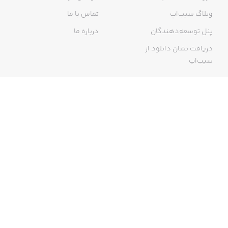
وبلاگ سیب‌اپ
تماس با ما
پنل توسعه‌دهندگان
درباره ما
دریافت نشان دانلود از
سیب‌اپ
گواهی خرید اینترنتی
ما در سیب‌اپ، بزرگ‌ترین و سریع‌ترین اپ استور ایرانی، تلاش می‌کنیم به
منبعی کاملی از اپلیکیشن‌های ایرانی آیفون دسترسی داشته باشید. با