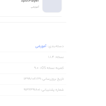
SpotPlayer
آموزشی
دسته‌بندی
:
آموزشی
نسخه
:
1.1.4
کمینه نسخه iOS
:
9.0
تاریخ بروزرسانی
:
۱۳۹۹/۰۲/۲۹
شماره پشتیبانی
:
9132391801