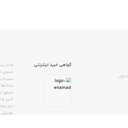
گواهی خرید اینترنتی
ما در سی
منبعی کا
داول
سیب‌اپ م
بانک‌ها 
استور ای
دور بمان
موبایل ب
(روبیکا، 
تپسی، آ