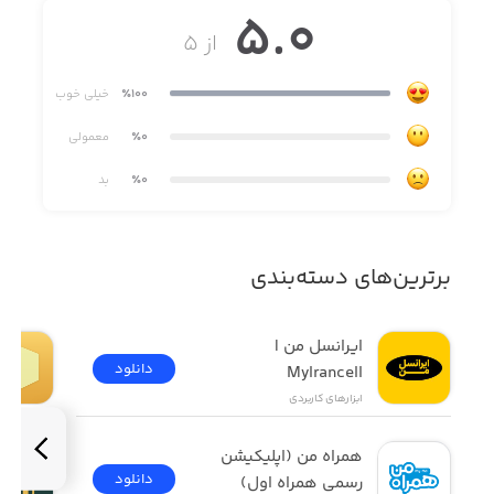
5.0
از ۵
گزارش دقیق تراکنش ها و تماس ها
٪100
خیلی خوب
٪0
معمولی
٪0
بد
برترین‌های دسته‌بندی
ایرانسل من | 
دانلود
MyIrancell
ابزار‌های کاربردی
همراه من (اپلیکیشن 
دانلود
رسمی همراه اول)