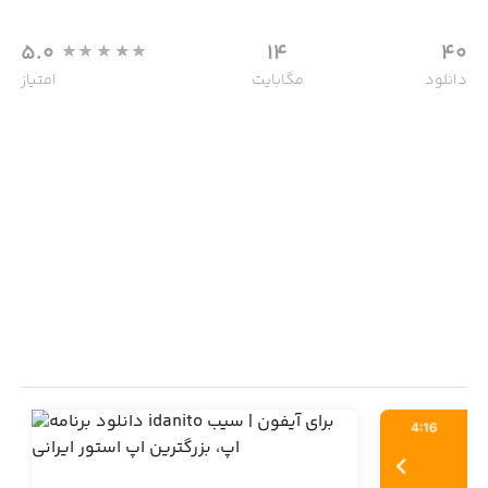
5.0
14
40
دانلود
مگابایت
امتیاز