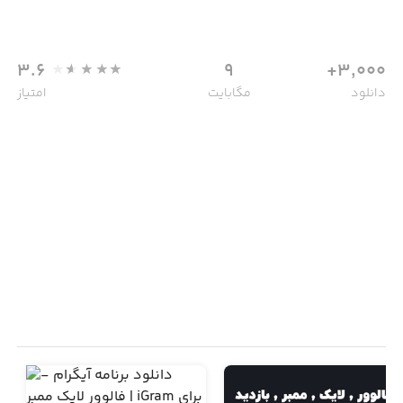
3.6
9
3,000+
دانلود
مگابایت
امتیاز