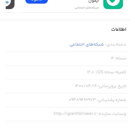
آیفون
شبکه‌های اجتماعی
اطلاعات
دسته‌بندی
:
شبکه‌های اجتماعی
نسخه
:
12
کمینه نسخه iOS
:
12.0
تاریخ بروزرسانی
:
۱۴۰۰/۰۴/۱۶
شماره پشتیبانی
:
09389466973
وبسایت سازنده
:
http://igramfollower.ir