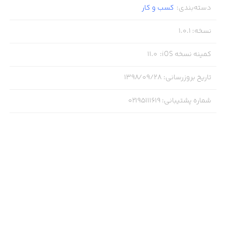
دسته‌بندی
:
کسب‌ و ‌کار
· نظافت منزل و محل کار
نسخه
:
1.0.1
کمینه نسخه iOS
:
11.0
· تعمیر و نگهداری تجهیزات صنعتی
تاریخ بروزرسانی
:
۱۳۹۸/۰۹/۲۸
· تعمیرات لوازم خانگی
شماره پشتیبانی
:
02195111619
· سرویس انواع سیستم های گرمایشی و سرمایشی
· نگهداری از کودکان و سالمندان
· و هر چیز دیگه ای که فکرشو کنی!