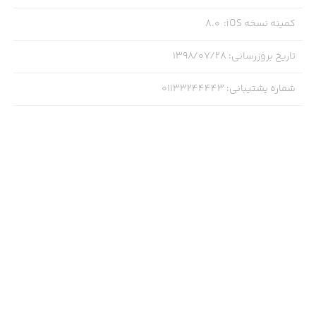
کمینه نسخه iOS
:
8.0
تاریخ بروزرسانی
:
۱۳۹۸/۰۷/۲۸
شماره پشتیبانی
:
01133244443