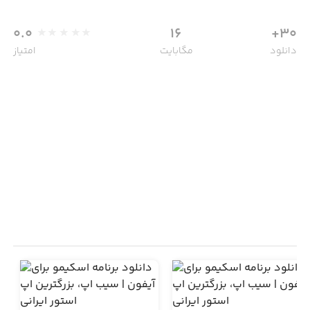
0.0
16
30+
دانلود
مگابایت
امتیاز