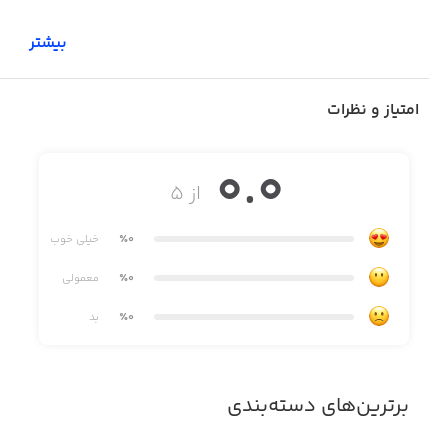
بیشتر
امتیاز و نظرات
0.0
از ۵
٪0
خیلی خوب
٪0
معمولی
٪0
بد
برترین‌های دسته‌بندی