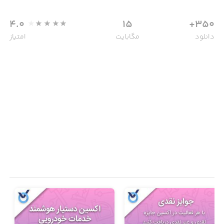
4.0
15
350+
دانلود
مگابایت
امتیاز