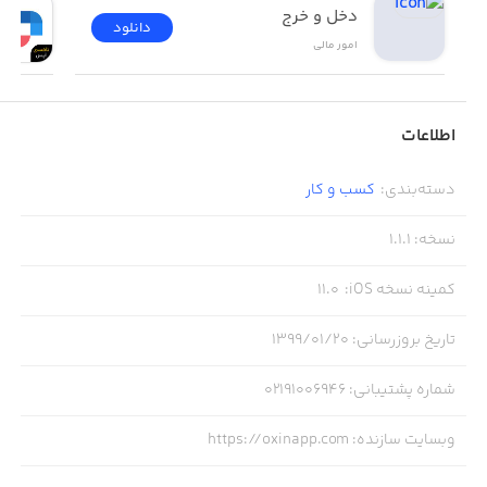
دخل و خرج
دانلود
امور ‌مالی
اطلاعات
دسته‌بندی
:
کسب‌ و ‌کار
نسخه
:
1.1.1
کمینه نسخه iOS
:
11.0
تاریخ بروزرسانی
:
۱۳۹۹/۰۱/۲۰
شماره پشتیبانی
:
02191006946
وبسایت سازنده
:
https://oxinapp.com