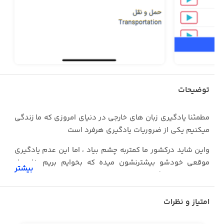
توضیحات
مطمئنا یادگیری زبان های خارجی در دنیای امروزی که ما زندگی
میکنیم یکی از ضروریات یادگیری هرفرد است
واین شاید درکشور ما کمتربه چشم بیاد ، اما این عدم یادگیری
موقعی خودشو بیشترنشون میده که بخوایم بریم خارج از
بیشتر
کشور اونوقت اگر چندتا کلمه پیش پا افتاده ساده رو ندونیم
دیگه خیلی بد میشه
امتیاز و نظرات