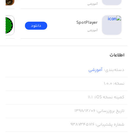
آموزشی
SpotPlayer
دانلود
آموزشی
اطلاعات
دسته‌بندی
:
آموزشی
نسخه
:
1.0.0
کمینه نسخه iOS
:
11.1
تاریخ بروزرسانی
:
۱۳۹۸/۱۲/۰۶
شماره پشتیبانی
:
9387345716