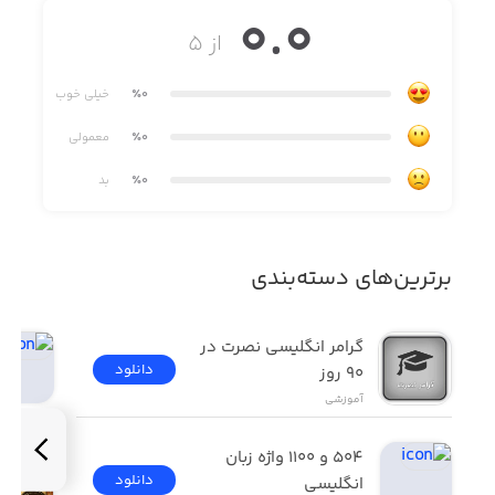
حتما نباید خارج از کشورباشیم، بلاخره هرفرد باید چندتا کلمه
0.0
ساده رو بدونه
از ۵
٪0
خیلی خوب
فرض کنید یه جایی هستید ودارید از تشنگی دورازجون خفه
٪0
معمولی
میشید، باید حدااقل بتونیم بگیم آب و …
٪0
بد
ما دراین برنامه مجموعه ای از لغات پرکاربرد هر موضوعی رو
براتون آماده کردیم بهمراه ترجمه اون لغت وبرای یادگیری بهتر
برترین‌های دسته‌بندی
از صدا هم استفاده کردیم، استفاده کنید، یادبگیرید
وازیادگیری لذت ببرید
گرامر انگلیسی نصرت در 
دانلود
٩٠ روز
آموزشی
روزی ۱۰ دقیقه وقت بگذارید کافیه، سعی کنید هر قسمت رو
خوب یاد بگیرید وچندین مرتبه تمرین وتکرار کنید.
۵۰۴ و ۱۱۰۰ واژه زبان 
دانلود
انگلیسی