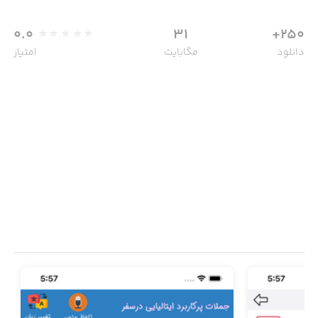
0.0
31
250+
دانلود
مگابایت
امتیاز