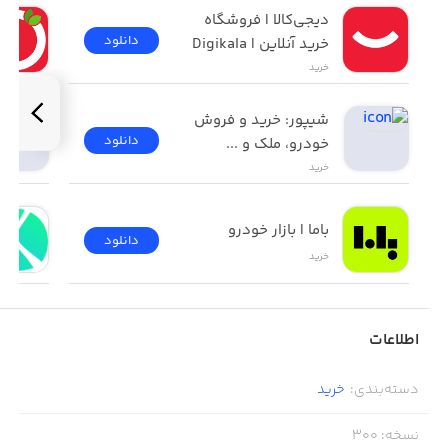
دیجی‌کالا | فروشگاه 
دانلود
خرید آنلاین | Digikala
خرید
شیپور: خرید و فروش 
خرید آسان از هر محصولی که دوست داری از هر فروشگاهی
دانلود
خودرو، ملک و ...
که دوست داری
خرید
باما | بازار خودرو
لذت خرید با پاساژ اینترنتی ایرونی شاپ درسراسر ایران
دانلود
خرید
اطلاعات
دسته‌بندی
:
خرید
نسخه
:
300