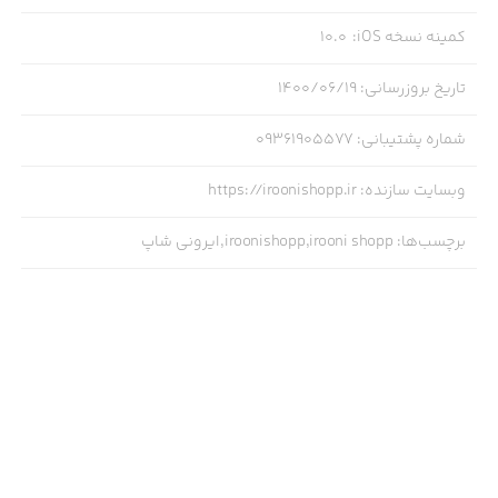
کمینه نسخه iOS
:
10.0
تاریخ بروزرسانی
:
۱۴۰۰/۰۶/۱۹
شماره پشتیبانی
:
09361905577
وبسایت سازنده
:
https://iroonishopp.ir
برچسب‌ها
:
iroonishopp,irooni shopp,ایرونی شاپ