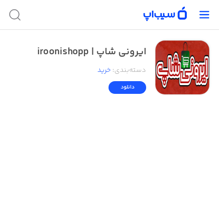
ایرونی شاپ | iroonishopp
دسته‌بندی
:
خرید
دانلود