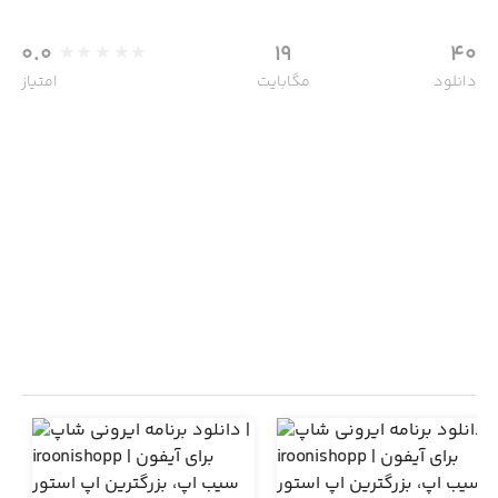
0.0
19
40
دانلود
مگابایت
امتیاز