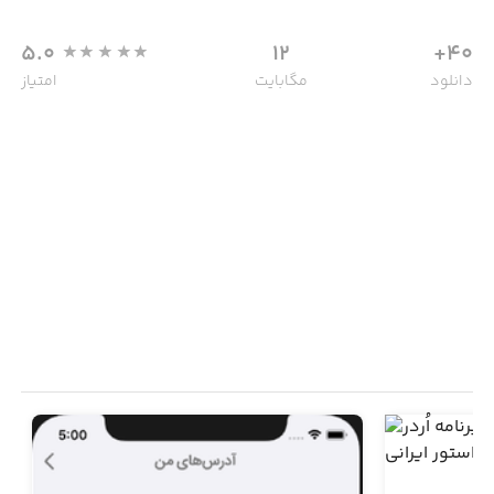
5.0
12
40+
دانلود
مگابایت
امتیاز