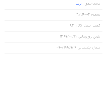
دسته‌بندی
:
خرید
نسخه
:
3.3.4003
کمینه نسخه iOS
:
9.3
تاریخ بروزرسانی
:
۱۳۹۹/۰۲/۲۱
شماره پشتیبانی
:
09031965936