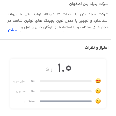
شرکت بنیاد بتن اصفهان
شرکت بنیاد بتن با احداث ۳ کارخانه تولید بتن با پروانه
استاندارد و تجهیز با مدرن ترین بچینگ های توئین شافت در
حجم های مختلف و با استفاده از ناوگان حمل و نقل و پمپاژ به
بیشتر
روز شامل بیش از ۴۰ دستگاه تراک میکسر ، ۱۰ دستگاه پمپ
تلسکوپی و زمینی با توان پمپاژ متفاوت و با نظارت
آزمایشگاههای مجهز و همکار اداره کل استاندارد ، بزرگترین
امتیاز و نظرات
تولید کننده بتن آماده در استان اصفهان می باشد.
1.0
از ۵
٪0
خیلی خوب
٪0
معمولی
٪100
بد