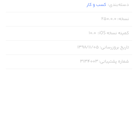
دسته‌بندی
:
کسب‌ و ‌کار
نسخه
:
250.0.0
کمینه نسخه iOS
:
10.0
تاریخ بروزرسانی
:
۱۳۹۸/۱۱/۰۵
شماره پشتیبانی
:
3134003