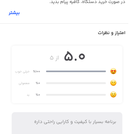
در صورت خرید دستگاه، کافیه پیام بدید.
بیشتر
امتیاز و نظرات
5.0
از ۵
٪100
خیلی خوب
٪0
معمولی
٪0
بد
برنامه بسيار با كيفيت و كارايي راحتي داره