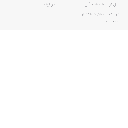
پنل توسعه‌دهندگان
درباره ما
دریافت نشان دانلود از
سیب‌اپ
گواهی خرید اینترنتی
ما در سیب‌اپ، بزرگ‌ترین و سریع‌ترین اپ استور ایرانی، تلاش می‌کنیم به
منبعی کاملی از اپلیکیشن‌های ایرانی آیفون دسترسی داشته باشید. با
سیب‌اپ محدودیتی برای دریافت اپلیکیشن‌های ایرانی از جمله موبایل
بانک‌ها نخواهید داشت و می‌توانید از کار با آیفون خود لذت ببرید. در اپ