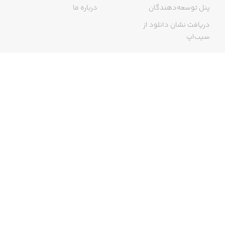
پنل توسعه‌دهندگان
درباره ما
دریافت نشان دانلود از
سیب‌اپ
گواهی خرید اینترنتی
ما در سیب‌اپ، بزرگ‌ترین و سریع‌ترین اپ استور ایرانی، تلاش می‌کنیم به
منبعی کاملی از اپلیکیشن‌های ایرانی آیفون دسترسی داشته باشید. با
سیب‌اپ محدودیتی برای دریافت اپلیکیشن‌های ایرانی از جمله موبایل
بانک‌ها نخواهید داشت و می‌توانید از کار با آیفون خود لذت ببرید. در اپ