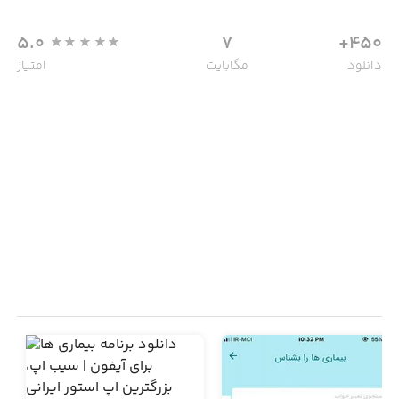
5.0
7
450+
دانلود
مگابایت
امتیاز