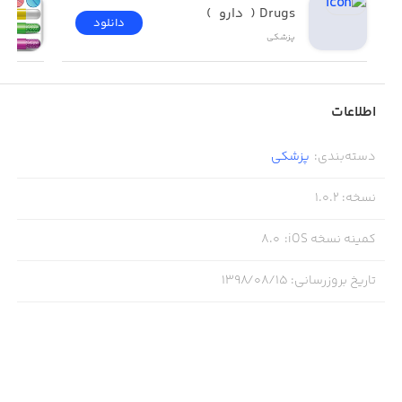
Drugs (  دارو  )
دانلود
پزشکی
اطلاعات
دسته‌بندی
:
پزشکی
نسخه
:
1.0.2
کمینه نسخه iOS
:
8.0
تاریخ بروزرسانی
:
۱۳۹۸/۰۸/۱۵