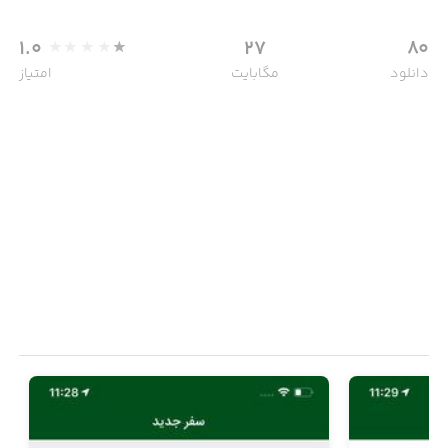
1.0
27
80
دانلود
مگابایت
امتیاز