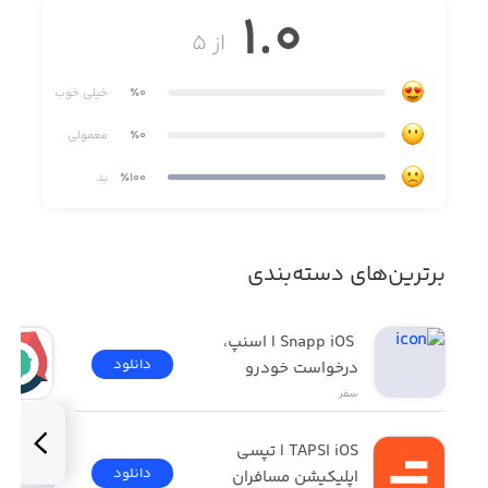
1.0
از ۵
٪0
خیلی خوب
٪0
معمولی
٪100
بد
برترین‌های دسته‌بندی
 Snapp iOS | اسنپ، 
دانلود
درخواست خودرو
سفر
TAPSI iOS | تپسی 
دانلود
اپلیکیشن مسافران