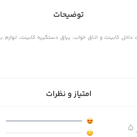
توضیحات
داخل کابینت و اتـاق خواب، یـراق دستگیـره کابینت، لـوازم بهدا
امتیاز و نظرات
۵