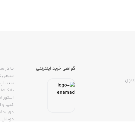
گواهی خرید اینترنتی
ما در سی
منبعی کا
داول
سیب‌اپ م
بانک‌ها 
استور ای
دور بمان
موبایل ب
(روبیکا، 
تپسی، آ