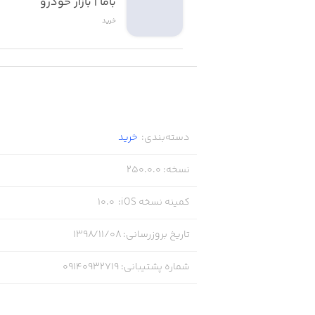
باما | بازار خودرو
خرید
دسته‌بندی
:
خرید
نسخه
:
250.0.0
کمینه نسخه iOS
:
10.0
تاریخ بروزرسانی
:
۱۳۹۸/۱۱/۰۸
شماره پشتیبانی
:
09140932719