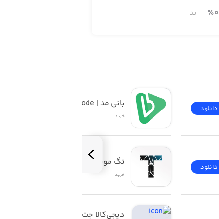
0
٪
بد
بانی مد | Banimode
دانلود
دانلود
خرید
تگ موند | TAGMOND
دانلود
دانلود
خرید
دیجی‌کالا جت | Digikala 