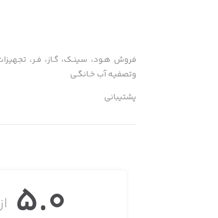
فروش هـود، سینـک، گـاز، فـر، تجهیزات 
وتصفیـه آب خـانگـی
پشتیبانی
09140932719
5.0
از 