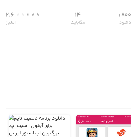
2.6
14
800+
دانلود
مگابایت
امتیاز