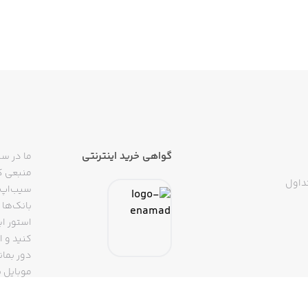
گواهی خرید اینترنتی
ما در سی
منبعی کا
داول
سیب‌اپ م
بانک‌ها 
استور ای
دور بمان
موبایل ب
(روبیکا، 
تپسی، آ