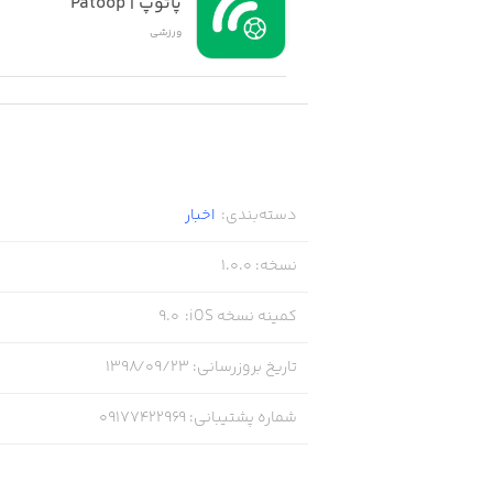
پاتوپ | Patoop
ورزشی
دسته‌بندی
:
اخبار
نسخه
:
1.0.0
کمینه نسخه iOS
:
9.0
تاریخ بروزرسانی
:
۱۳۹۸/۰۹/۲۳
شماره پشتیبانی
:
09177422969