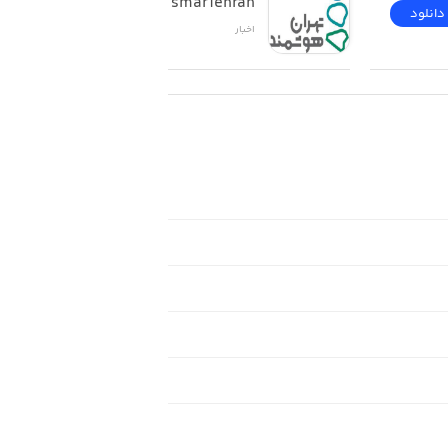
smarTehran
دانلود
دانلود
اخبار