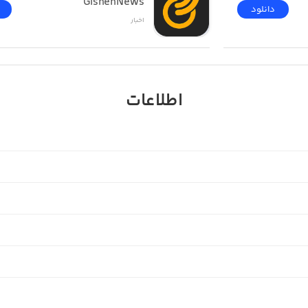
GishehNews
دانلود
اخبار
اطلاعات