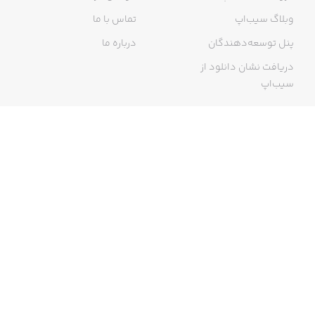
وبلاگ سیب‌اپ
تماس با ما
پنل توسعه‌دهندگان
درباره ما
دریافت نشان دانلود از
سیب‌اپ
گواهی خرید اینترنتی
ما در سیب‌اپ، بزرگ‌ترین و سریع‌ترین اپ استور ایرانی، تلاش می‌کنیم به
منبعی کاملی از اپلیکیشن‌های ایرانی آیفون دسترسی داشته باشید. با