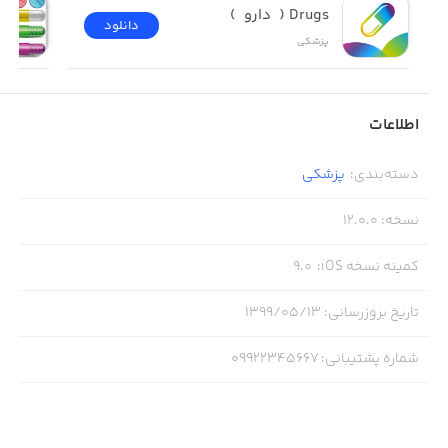
Drugs (  دارو  )
دانلود
پزشکی
اطلاعات
دسته‌بندی
:
پزشکی
نسخه
:
12.0.0
کمینه نسخه iOS
:
9.0
تاریخ بروزرسانی
:
۱۳۹۹/۰۵/۱۳
شماره پشتیبانی
:
09922345667