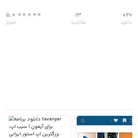
5.0
13
20+
دانلود
مگابایت
امتیاز