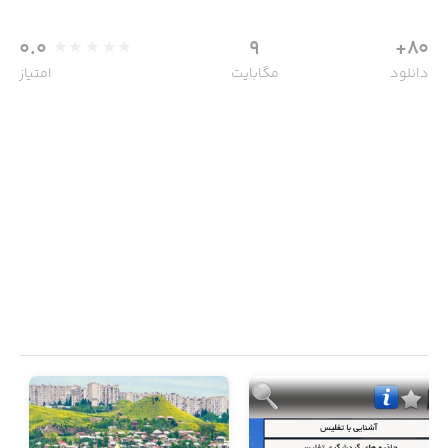
0.0
9
80+
دانلود
مگابایت
امتیاز