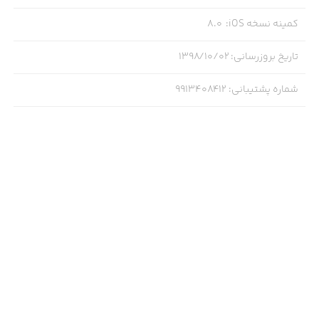
کمینه نسخه iOS
:
8.0
تاریخ بروزرسانی
:
۱۳۹۸/۱۰/۰۲
شماره پشتیبانی
:
9913408412