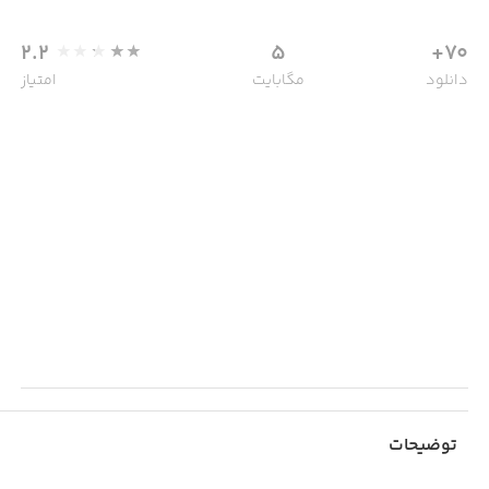
2.2
5
70+
دانلود
مگابایت
امتیاز
توضیحات