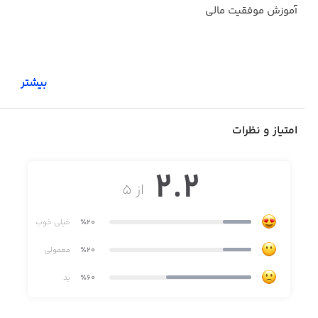
آموزش موفقیت مالی
بیشتر
امتیاز و نظرات
2.2
از ۵
٪20
خیلی خوب
٪20
معمولی
٪60
بد