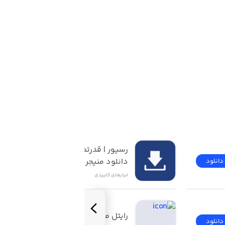
رسیور | قدرتمندترین 
دانلود منیجر iOS
دانلود
دانلود
ابزار‌های کاربردی
رایتل من | My Rightel
دانلود
دانلود