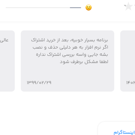
نستاگرام گرفته تا دانلود تصویر یا استوری و ذخیره آن‌ها در گوش
پست رو هم توی اپ ذخیره کنید یا کپی کنید خیلی آسون این 
رت جداگانه ذخیره کنید
برنامه بسیار خوبیه، بعد از خرید اشتراک
عالي
اگر نرم افزار به هر دلیلی حذف و نصب
بشه جایی واسه بررسی اشتراک نداره
لطفا مشکل برطرف شود
ست که می‌تونید هر تصویر یا متنی که ذخیره کردید رو ببینید 
۱۳۹۹/۰۲/۲۹
۱۴۰
ر بدید که هر موقع لینکی که مربوط به اینستاگرام هست کپی
 بار اپ را کامل بسته و دوباره باز کنید تا حالت خودکار فعال شو
م گوشی شما هم داره
اینستاگرام