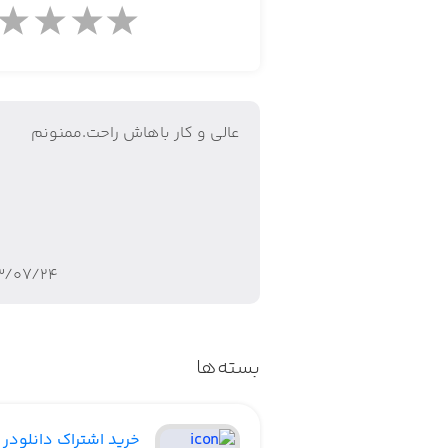
از دانلود تصویر پروفایل هر کاربری در ای
شما می‌تونید کپشن یا متن توضیح هر 
چندین عکس و ویدئو هستند رو هم داره
می‌تونید هر کدوم رو که خواستید به صو
عالی و کار باهاش راحت.ممنونم
نگران نباشید
یه بخشی هم توی اپ با عنوان ذخیره‌ها ه
۳/۰۷/۲۴
یه خبر خوب:
شما می‌تونید توی تنظیمات به اپ دستو
بسته‌ها
نمایش بده. بعد از نصب و باز شدن اپ، یک
قابلیت ذخیره تصاویر و ویدئو توی آلبو
خرید اشتراک دانلودر 