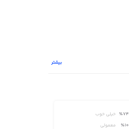
بیشتر
هک نشه.
74
٪
خیلی خوب
10
٪
معمولی