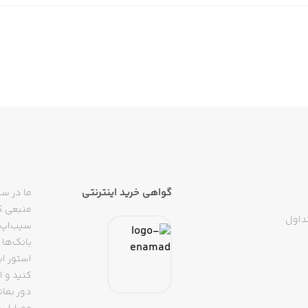
گواهی خرید اینترنتی
ما در سی
منبعی کا
داول
سیب‌اپ م
بانک‌ها 
استور ای
دور بمان