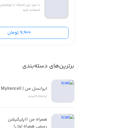
با خرید این اشتراک از اپلیکی
دانلود استوری هم اضافه شده و مشک
استفاده کنید
9,900 تومان
برترین‌های دسته‌بندی
ایرانسل من | MyIrancell
ابزار‌های کاربردی
همراه من (اپلیکیشن 
رسمی همراه اول)