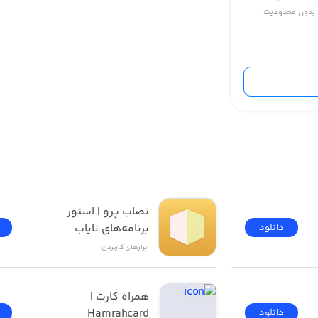
شن بدون محدودیت
ل تشخیص لینک هم حل شده
نصاب پرو | استور 
برنامه‌های نایاب
دانلود
ابزار‌های کاربردی
همراه کارت | 
Hamrahcard
دانلود