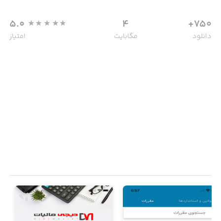
5.0
4
750+
دانلود
مگابایت
امتیاز