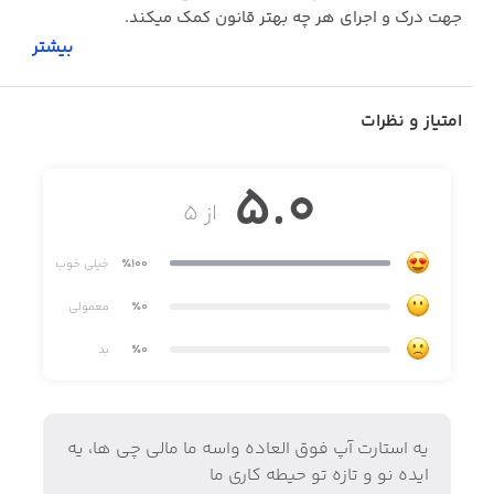
جهت درک و اجرای هر چه بهتر قانون کمک میکند.
بیشتر
امتیاز و نظرات
5.0
از ۵
٪100
خیلی خوب
٪0
معمولی
٪0
بد
یه استارت آپ فوق العاده واسه ما مالی چی ها، یه
ایده نو و تازه تو حیطه کاری ما