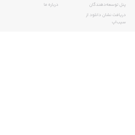
پنل توسعه‌دهندگان
درباره ما
دریافت نشان دانلود از
سیب‌اپ
گواهی خرید اینترنتی
ما در سیب‌اپ، بزرگ‌ترین و سریع‌ترین اپ استور ایرانی، تلاش می‌کنیم به
منبعی کاملی از اپلیکیشن‌های ایرانی آیفون دسترسی داشته باشید. با
سیب‌اپ محدودیتی برای دریافت اپلیکیشن‌های ایرانی از جمله موبایل
بانک‌ها نخواهید داشت و می‌توانید از کار با آیفون خود لذت ببرید. در اپ