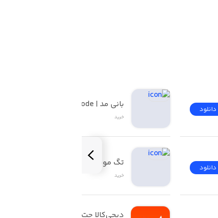
بانی مد | Banimode
دانلود
دانلود
خرید
تگ موند | TAGMOND
دانلود
دانلود
خرید
دیجی‌کالا جت | Digikala 