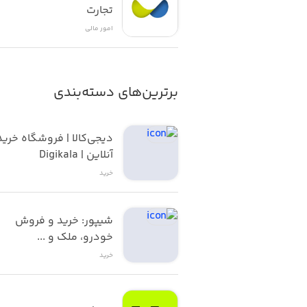
- هر چقدر می خواهید به مغازه دارها 
تجارت
امور ‌مالی
- در هر منطقه ای از شهر که دلتان می 
برترین‌های دسته‌بندی
آنلاین | Digikala
خرید
شیپور: خرید و فروش 
خودرو، ملک و ...
خرید