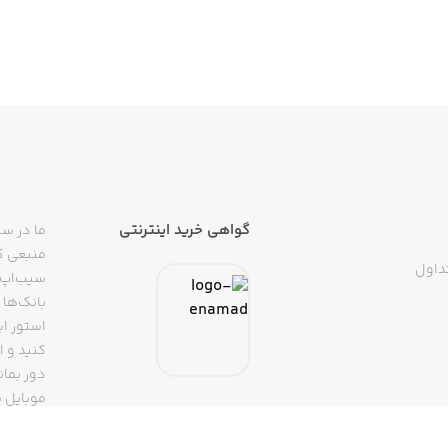
گواهی خرید اینترنتی
ما در سی
منبعی کا
داول
سیب‌اپ م
بانک‌ها 
استور ای
دور بمان
موبایل ب
(روبیکا، 
تپسی، آ