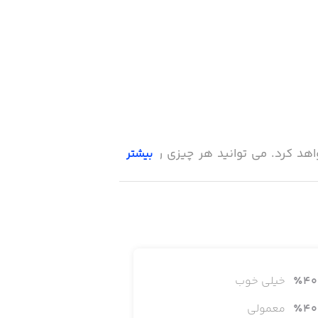
اهد کرد. می توانید هر چیزی را که می
بیشتر
40
٪
خیلی خوب
40
٪
معمولی