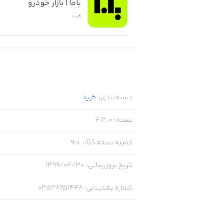
باما | بازار خودرو
خرید
دسته‌بندی
:
خرید
نسخه
:
4.3.0
کمینه نسخه iOS
:
9.0
تاریخ بروزرسانی
:
۱۳۹۹/۰۴/۳۰
شماره پشتیبانی
:
03538251448