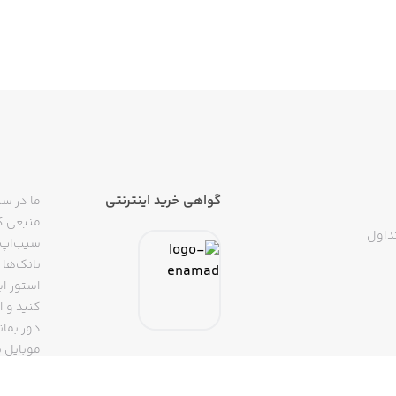
 از همان قسمت در ورود بعدی به نرم‌افزار
مندی‌ها
گواهی خرید اینترنتی
ما در سی
انک داده
منبعی کا
داول
سیب‌اپ م
ار
بانک‌ها 
استور ای
دور بمان
ک
موبایل ب
(روبیکا، 
تپسی، آ