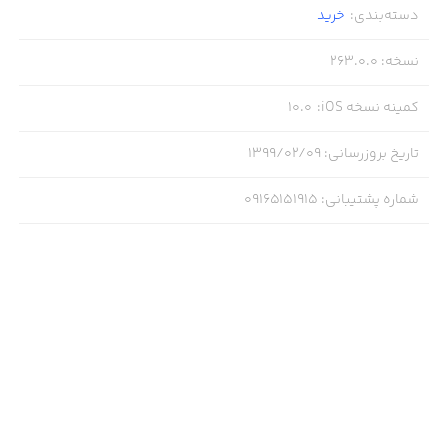
دسته‌بندی
:
خرید
نسخه
:
263.0.0
کمینه نسخه iOS
:
10.0
تاریخ بروزرسانی
:
۱۳۹۹/۰۲/۰۹
شماره پشتیبانی
:
09165151915