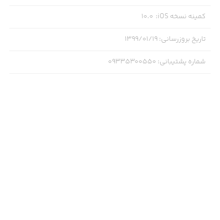
کمینه نسخه iOS
:
10.0
تاریخ بروزرسانی
:
۱۳۹۹/۰۱/۱۹
شماره پشتیبانی
:
09335300550