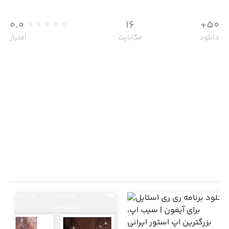
0.0
16
50+
دانلود
مگابایت
امتیاز