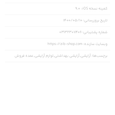
کمینه نسخه iOS
:
9.0
تاریخ بروزرسانی
:
۱۴۰۰/۰۵/۱۰
شماره پشتیبانی
:
03132307406
وبسایت سازنده
:
https://zib-shop.com
برچسب‌ها
:
آرایشی,آرایشی بهداشتی,لوازم آرایشی,عمده فروش