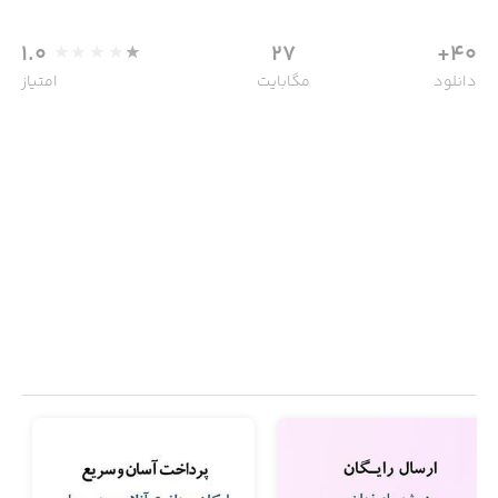
1.0
27
40+
دانلود
مگابایت
امتیاز