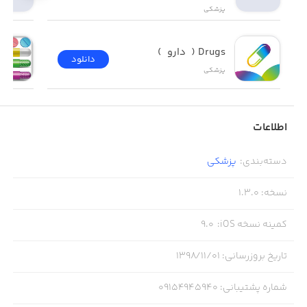
پزشکی
Drugs (  دارو  )
دانلود
پزشکی
اطلاعات
دسته‌بندی
:
پزشکی
نسخه
:
1.3.0
کمینه نسخه iOS
:
9.0
تاریخ بروزرسانی
:
۱۳۹۸/۱۱/۰۱
شماره پشتیبانی
:
09154945940