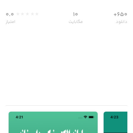
0.0
10
650+
دانلود
مگابایت
امتیاز