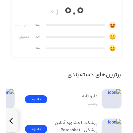
0.0
از ۵
٪0
خیلی خوب
٪0
معمولی
٪0
بد
برترین‌های دسته‌بندی
داروخانه
دانلود
پزشکی
پزشکت | مشاوره آنلاین 
دانلود
پزشکی | Pezeshket