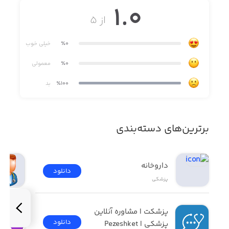
1.0
از ۵
٪0
خیلی خوب
٪0
معمولی
٪100
بد
برترین‌های دسته‌بندی
داروخانه
دانلود
پزشکی
پزشکت | مشاوره آنلاین 
دانلود
پزشکی | Pezeshket