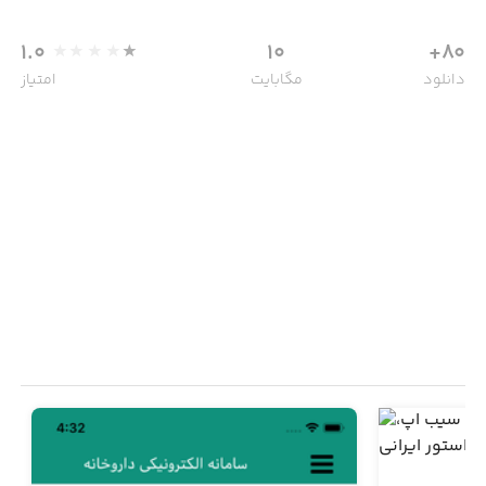
1.0
10
80+
دانلود
مگابایت
امتیاز