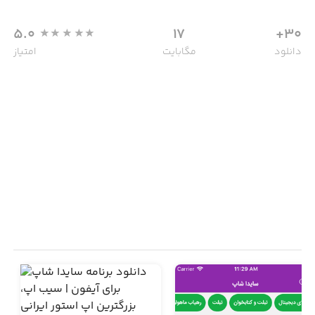
5.0
17
30+
دانلود
مگابایت
امتیاز