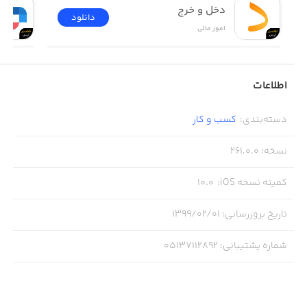
دخل و خرج
دانلود
امور ‌مالی
اطلاعات
دسته‌بندی
:
کسب‌ و ‌کار
نسخه
:
261.0.0
کمینه نسخه iOS
:
10.0
تاریخ بروزرسانی
:
۱۳۹۹/۰۲/۰۱
شماره پشتیبانی
:
05137112892