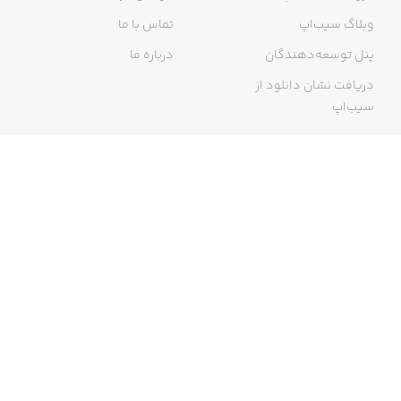
وبلاگ سیب‌اپ
تماس با ما
پنل توسعه‌دهندگان
درباره ما
دریافت نشان دانلود از
سیب‌اپ
گواهی خرید اینترنتی
ما در سیب‌اپ، بزرگ‌ترین و سریع‌ترین اپ استور ایرانی، تلاش می‌کنیم به
منبعی کاملی از اپلیکیشن‌های ایرانی آیفون دسترسی داشته باشید. با