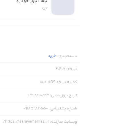
باما | بازار خودرو
خرید
دسته‌بندی
:
خرید
نسخه
:
4.4.7
کمینه نسخه iOS
:
10.0
تاریخ بروزرسانی
:
۱۳۹۸/۱۰/۲۳
شماره پشتیبانی
:
09185283550
وبسایت سازنده
:
https://sarayemarkazi.ir/