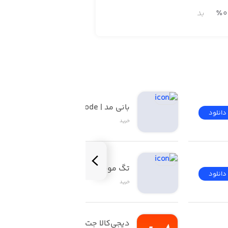
0
٪
بد
بانی مد | Banimode
دانلود
دانلود
خرید
تگ موند | TAGMOND
دانلود
دانلود
خرید
دیجی‌کالا جت | Digikala 