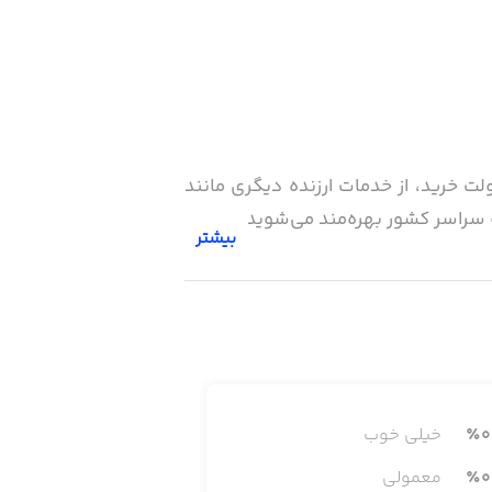
ت خرید، از خدمات ارزنده دیگری مانند
سراسر کشور بهره‌مند می‌شوید.
بیشتر
ن‌ترین روش‌های خرید آنلاین، سادگی در
هد. با این اپلیکیشن، همیشه و همه‌جا
:
0
٪
خیلی خوب
0
٪
معمولی