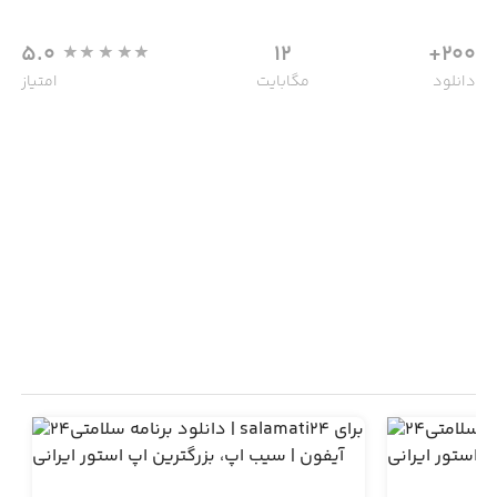
5.0
12
200+
دانلود
مگابایت
امتیاز