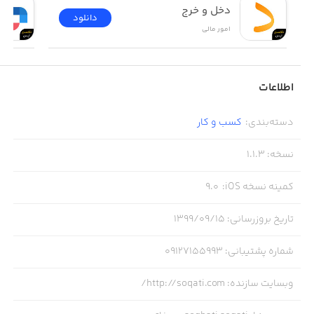
دخل و خرج
دانلود
امور ‌مالی
اطلاعات
دسته‌بندی
:
کسب‌ و ‌کار
نسخه
:
1.1.3
کمینه نسخه iOS
:
9.0
تاریخ بروزرسانی
:
۱۳۹۹/۰۹/۱۵
شماره پشتیبانی
:
09127155993
وبسایت سازنده
:
http://soqati.com/