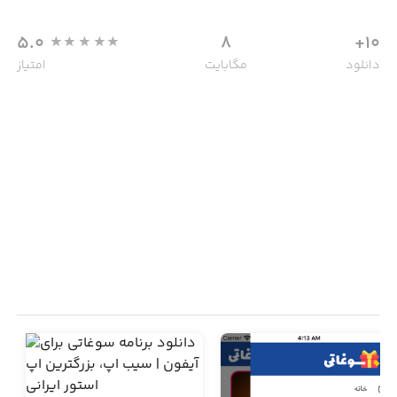
5.0
8
10+
دانلود
مگابایت
امتیاز