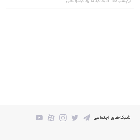
برچسب‌ها
:
soghati,soqati,سوغاتی
شبکه‌های اجتماعی