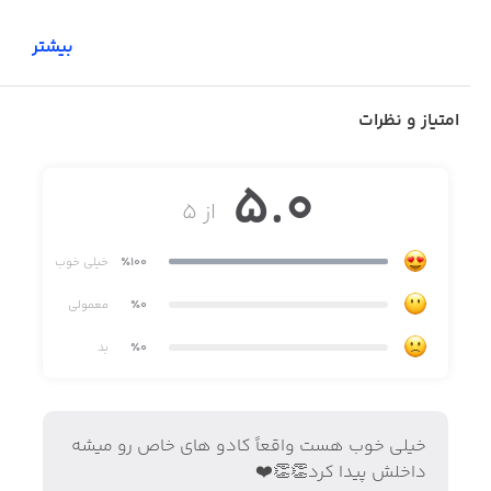
بیشتر
امتیاز و نظرات
دسترسی آسان به تمام بازارهای صنایع دستی
5.0
از ۵
٪100
خیلی خوب
٪0
معمولی
بهترین انتخاب برای خرید کادو و هدیه
٪0
بد
خیلی خوب هست واقعاً کادو های خاص رو میشه
داخلش پیدا کرد👏👏❤️
ارتباط بدون واسطه خریدار و هنرمند