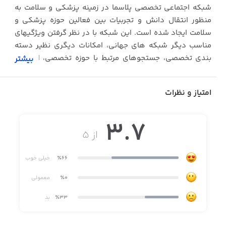
شبکه اجتماعی تخصصی پلاسما در زمینه پزشکی و سلامت به
منظور انتقال دانش و تجربیات بین فعالین حوزه پزشکی و
سلامت ایجاد شده است. این شبکه با در نظر گرفتن ویژگیهای
مناسب دیگر شبکه های جهانی، امکانات دیگری نظیر دسته
بندی تخصصی، جستجوهای مرتبط با حوزه تخصصی، ابزارهای
بیشتر
مناسب برای نظرسنجی و ایجاد گروههای خصوصی طراحی شده
است که در مرور زمان ابزارهای جالب و موثر دیگری نیز ارائه
امتیاز و نظرات
خواهد شد.
3.7
از ۵
٪66
خیلی خوب
متخصصین گرامی با درنظر گرفتن اصول اخلاقی در انتشار
٪0
معمولی
محتوی و حفظ حریم خصوصی افراد بدون محدودیت می توانند
٪33
بد
از این نرم افزار استفاده نمایند.