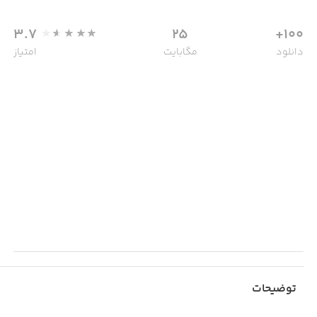
3.7
25
100+
دانلود
مگابایت
امتیاز
توضیحات