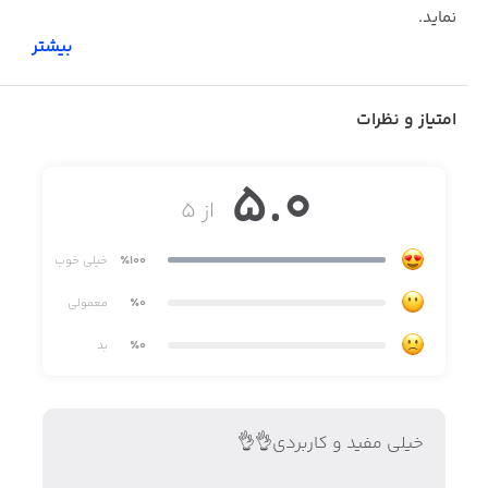
نماید.
بیشتر
امتیاز و نظرات
5.0
- انواع بلوک های ساختمانی اعم از بلوکه های گچی و سبک
از ۵
سیمانی و سفال
٪100
خیلی خوب
- انواع ملات های آماده پایه سیمانی
٪0
معمولی
٪0
بد
- انواع ملات های آماده پایه گچی
خیلی مفید و کاربردی👌👌
- انواع سینک های سرامیکی