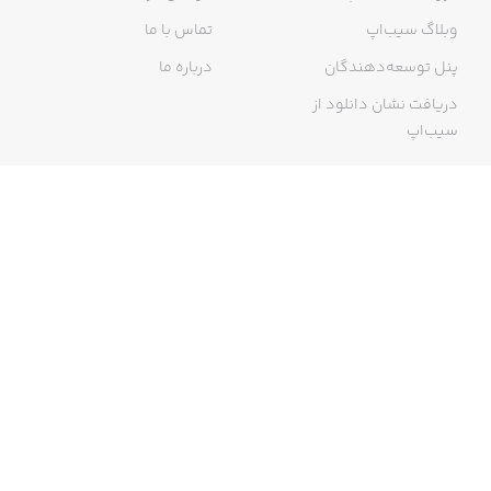
وبلاگ سیب‌اپ
تماس با ما
پنل توسعه‌دهندگان
درباره ما
دریافت نشان دانلود از
سیب‌اپ
گواهی خرید اینترنتی
ما در سیب‌اپ، بزرگ‌ترین و سریع‌ترین اپ استور ایرانی، تلاش می‌کنیم به
منبعی کاملی از اپلیکیشن‌های ایرانی آیفون دسترسی داشته باشید. با