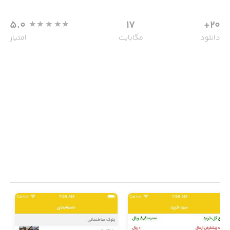
5.0
17
20+
دانلود
مگابایت
امتیاز