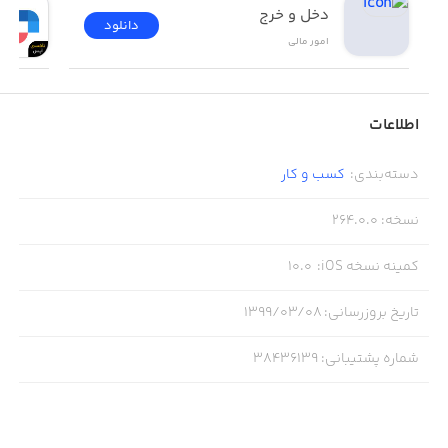
دخل و خرج
دانلود
امور ‌مالی
اطلاعات
دسته‌بندی
:
کسب‌ و ‌کار
نسخه
:
264.0.0
کمینه نسخه iOS
:
10.0
تاریخ بروزرسانی
:
۱۳۹۹/۰۳/۰۸
شماره پشتیبانی
:
38436139