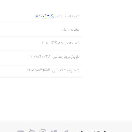
دسته‌بندی
:
سرگرم‌کننده
نسخه
:
1.1.1
کمینه نسخه iOS
:
11.0
تاریخ بروزرسانی
:
۱۳۹۸/۱۰/۲۸
شماره پشتیبانی
:
02188529152
همچنین در بخش والدین موارد زیر وجود 
_چینینی (آموزش چیدمان غذای کودک، بر