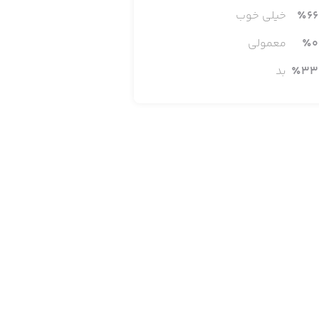
66
٪
خیلی خوب
0
٪
معمولی
33
٪
بد