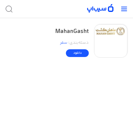
MahanGasht
دسته‌بندی
:
سفر
دانلود