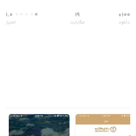
1.0
19
100+
دانلود
مگابایت
امتیاز