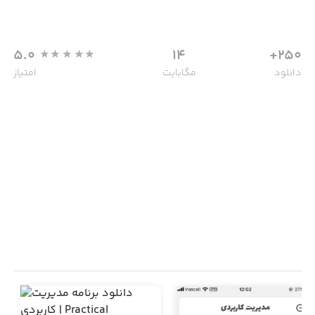
5.0
14
250+
دانلود
مگابایت
امتیاز