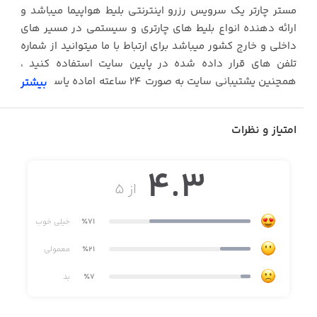
مستر چارتر یک سرویس رزرو اینترنتی بلیط هواپیما میباشد و
ارائه دهنده انواع بلیط های چارتری و سیستمی در مسیر های
داخلی و خارج کشور میباشد برای ارتباط با ما میتوانید از شماره
تلفن های قرار داده شده در پایین سایت استفاده کنید ،
همچنین پشتیبانی سایت به صورت 24 ساعته اماده پاسخگویی
بیشتر
به سوالات شما میباشند . لطفا قبل از هرگونه رزرو از سایت
قوانین و مقررات رزرو بلیط را در بخش اخبار سایت مطالعه
امتیاز و نظرات
فرمایید . (این مجموعه زیر نظر سازمان هواپیمایی کشوری
فعالیت کرده و می توانید با خیالی اسوده اقدام به رزرو نمایید)
4.3
مستر چارتر سفری خوش را برای شما ارزومند است
از ۵
٪71
خیلی خوب
٪21
معمولی
٪7
بد