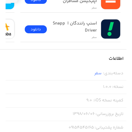
اپلیکیشن مسافران
سفر
اسنپ رانندگان | Snapp 
دانلود
Driver
سفر
اطلاعات
دسته‌بندی
:
سفر
نسخه
:
1.0.0
کمینه نسخه iOS
:
9.0
تاریخ بروزرسانی
:
۱۳۹۸/۰۶/۰۶
شماره پشتیبانی
:
09154545165