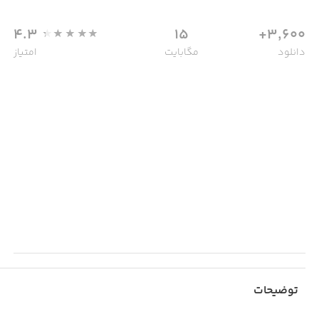
4.3
15
3,600+
دانلود
مگابایت
امتیاز
توضیحات