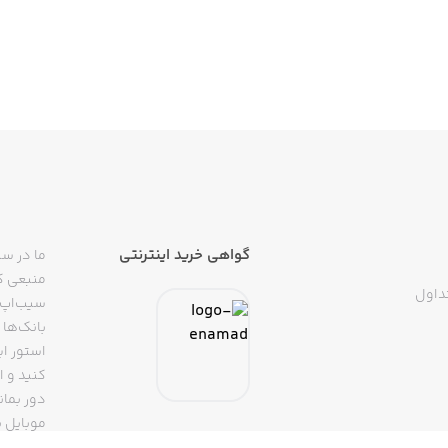
گواهی خرید اینترنتی
ما در سی
منبعی کا
داول
سیب‌اپ م
بانک‌ها 
استور ای
دور بمان
موبایل ب