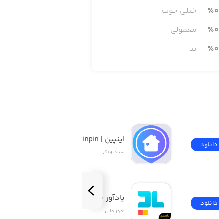
0
٪
خیلی خوب
0
٪
معمولی
0
٪
بد
اینپین | inpin
دانلود
دانلود
سبک زندگی
یادآور چک ۲
دانلود
دانلود
امور ‌مالی