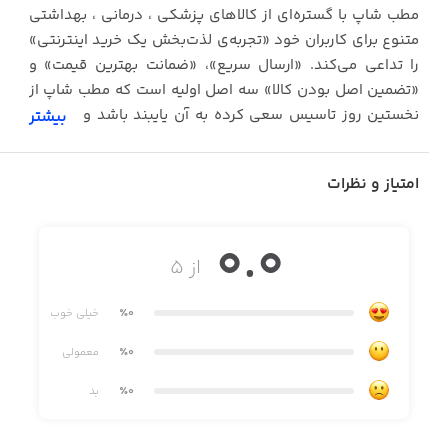
مطب شاپ با گستره‌ای از کالاهای پزشکی ، درمانی ، بهداشتی
متنوع برای کاربران خود «تجربه‌ی لذت‌بخش یک خرید اینترنتی»
را تداعی می‌کند. «ارسال سریع»، «ضمانت بهترین قیمت» و
«تضمین اصل بودن کالا» سه اصل اولیه است که مطب شاپ از
نخستین روز تاسیس سعی کرده به آن پایبند باشد و با رعایت
بیشتر
این سه اصل، هرسال، حوزه‌های تازه‌ای را در فروش کالا و
خدمات، به دایره‌ی فعالیت خود افزوده است
امتیاز و نظرات
0.0
در اپلیکیشن موبایل مطب شاپ قابلیت‌های بسیاری تعبیه شده
از ۵
که به بخشی از آن‌ها در زیر اشاره می‌شود:
٪0
خیلی خوب
✓ تجربه‌ خریدی ساده، با هوش و مطمئن
٪0
معمولی
٪0
بد
✓ امکان بررسی؛ انتخاب و خرید در هر زمان و در هر مکان