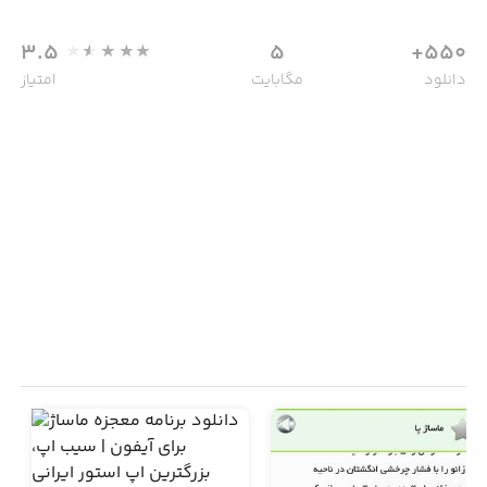
3.5
5
550+
دانلود
مگابایت
امتیاز