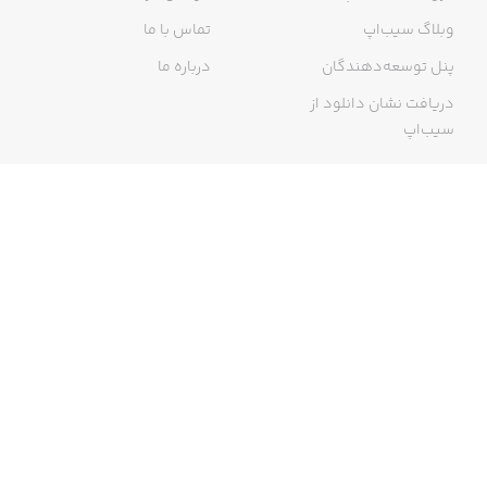
وبلاگ سیب‌اپ
تماس با ما
پنل توسعه‌دهندگان
درباره ما
دریافت نشان دانلود از
سیب‌اپ
گواهی خرید اینترنتی
ما در سیب‌اپ، بزرگ‌ترین و سریع‌ترین اپ استور ایرانی، تلاش می‌کنیم به
منبعی کاملی از اپلیکیشن‌های ایرانی آیفون دسترسی داشته باشید. با