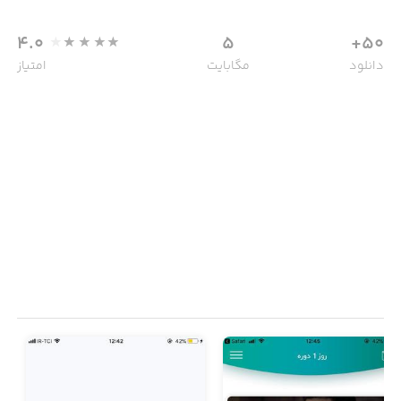
4.0
5
50+
دانلود
مگابایت
امتیاز