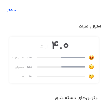
بیشتر
امتیاز و نظرات
4.0
از ۵
٪50
خیلی خوب
٪50
معمولی
٪0
بد
برترین‌های دسته‌بندی